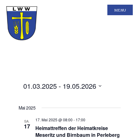
MENU
Ansichten-
Veranstal
01.03.2025
 - 
19.05.2026
Liste
Ansichten
Navigation
Navigatio
Datum
wählen.
Mai 2025
17. Mai 2025 @ 08:00
-
17:00
SA.
17
Heimattreffen der Heimatkreise
Meseritz und Birnbaum in Perleberg