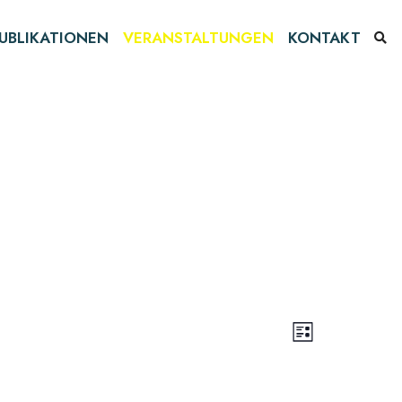
UBLIKATIONEN
VERANSTALTUNGEN
KONTAKT
Ansichten
Veranst
Liste
Ansichte
Navigati