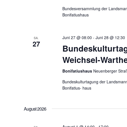
Bundesversammlung der Landsmanns
Bonifatiushaus
Juni 27 @ 08:00
-
Juni 28 @ 12:30
SA.
27
Bundeskulturta
Weichsel-Warth
Bonifatiushaus
Neuenberger Straß
Bundeskulturtagung der Landsmanns
Bonifatius- haus
August 2026
August 1 @ 14:00
-
17:00