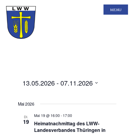
MENU
Ansichten-
Veranstal
13.05.2026
 - 
07.11.2026
Liste
Ansichten
Navigation
Navigatio
Datum
wählen.
Mai 2026
Mai 19 @ 16:00
-
17:00
DI.
19
Heimatnachmittag des LWW-
Landesverbandes Thüringen in