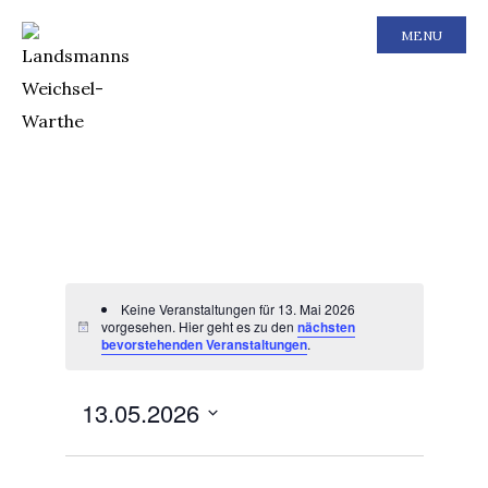
MENU
Keine Veranstaltungen für 13. Mai 2026
vorgesehen. Hier geht es zu den
nächsten
bevorstehenden Veranstaltungen
.
Ansichten-
Veranstal
13.05.2026
Tag
Ansichten
Navigation
Navigatio
Datum
wählen.