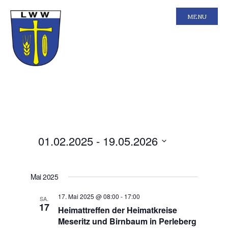
MENU
Ansichten-
Veranstal
01.02.2025
 - 
19.05.2026
Liste
Ansichten
Navigation
Navigatio
Datum
wählen.
Mai 2025
17. Mai 2025 @ 08:00
-
17:00
SA.
17
Heimattreffen der Heimatkreise
Meseritz und Birnbaum in Perleberg