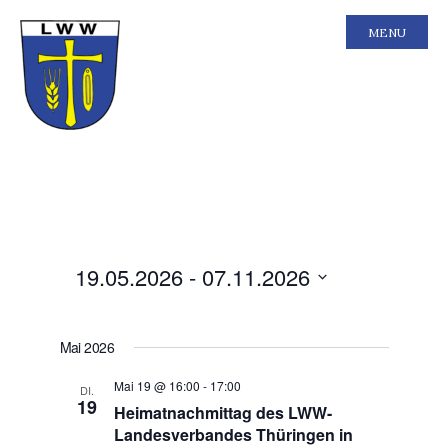
MENU
Ansichten-
Veranstal
19.05.2026
 - 
07.11.2026
Liste
Ansichten
Navigation
Navigatio
Datum
wählen.
Mai 2026
Mai 19 @ 16:00
-
17:00
DI.
19
Heimatnachmittag des LWW-
Landesverbandes Thüringen in