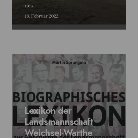
des
...
18. Februar 2022
Lexikon der
Landsmannschaft
Weichsel-Warthe