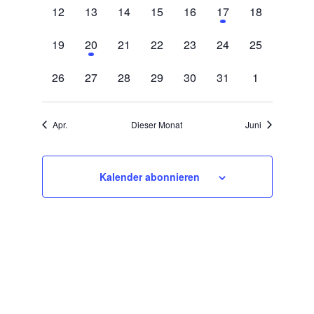
0
0
0
0
0
1
0
12
13
14
15
16
17
18
Veranstaltungen,
Veranstaltungen,
Veranstaltungen,
Veranstaltungen,
Veranstaltungen,
Veranstaltung,
Veranstaltun
0
1
0
0
0
0
0
19
20
21
22
23
24
25
Veranstaltungen,
Veranstaltung,
Veranstaltungen,
Veranstaltungen,
Veranstaltungen,
Veranstaltungen,
Veranstaltun
0
0
0
0
0
0
0
26
27
28
29
30
31
1
Veranstaltungen,
Veranstaltungen,
Veranstaltungen,
Veranstaltungen,
Veranstaltungen,
Veranstaltungen,
Veranstaltu
Apr.
Dieser Monat
Juni
Kalender abonnieren