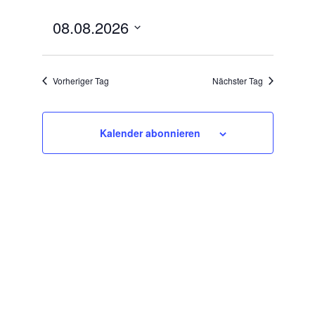
Ansichten-
Veranstal
08.08.2026
Tag
Ansichten
Navigation
Navigatio
Datum
wählen.
Vorheriger Tag
Nächster Tag
Kalender abonnieren