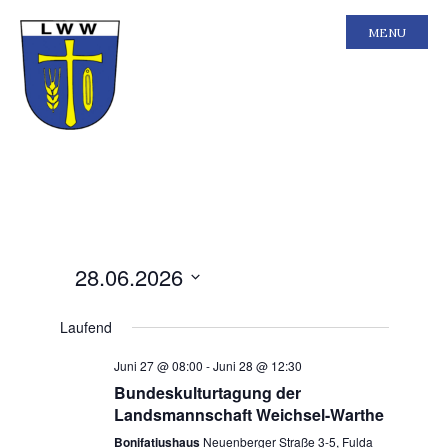
MENU
Ansichten-
Veranstal
28.06.2026
Tag
Ansichten
Navigation
Navigatio
Datum
Laufend
wählen.
Juni 27 @ 08:00
-
Juni 28 @ 12:30
Bundeskulturtagung der
Landsmannschaft Weichsel-Warthe
Bonifatiushaus
Neuenberger Straße 3-5, Fulda