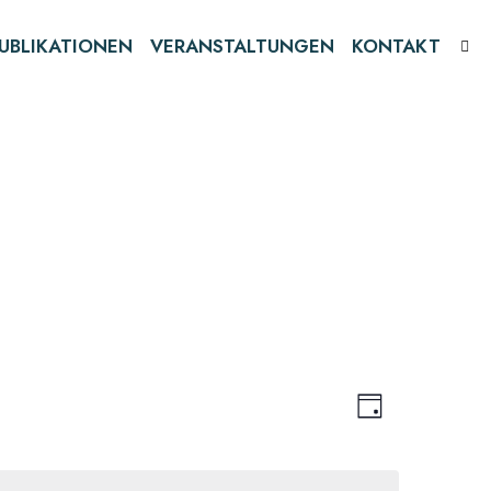
UBLIKATIONEN
VERANSTALTUNGEN
KONTAKT
Ansichten
Veranst
Tag
Ansichte
Navigati