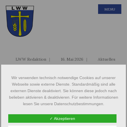
MENU
LWW Redaktion
|
16. Mai 2026
|
Aktuelles
Veranstaltungshinweis:
Wolhynier Umsiedlermuseum
Wir verwenden technisch notwendige Cookies auf unserer
Webseite sowie externe Dienste. Standardmäßig sind alle
externen Dienste deaktiviert. Sie können diese jedoch nach
Stammtisch Familienforschung – Von
belieben aktivieren & deaktivieren. Für weitere Informationen
Württemberg nach Wolhynien und zurück.
lesen Sie unsere Datenschutzbestimmungen.
Die Geschichte der Familie Fetzer
✓ Akzeptieren
Im Rahmen des Stammtischs zur