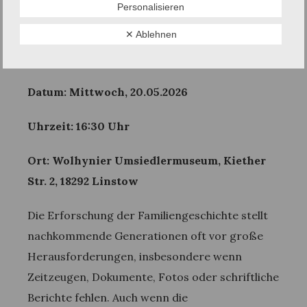
Personalisieren
Familienforschung berichtet Lothar Fetzer
✕ Ablehnen
über die Recherche zur Geschichte seiner
Vorfahren.
Datum:
Mittwoch, 20.05.2026
Uhrzeit:
16:30 Uhr
Ort: Wolhynier Umsiedlermuseum, Kiether
Str. 2, 18292 Linstow
Die Erforschung der Familiengeschichte stellt
nachkommende Generationen oft vor große
Herausforderungen, insbesondere wenn
Zeitzeugen, Dokumente, Fotos oder schriftliche
Berichte fehlen. Auch wenn die