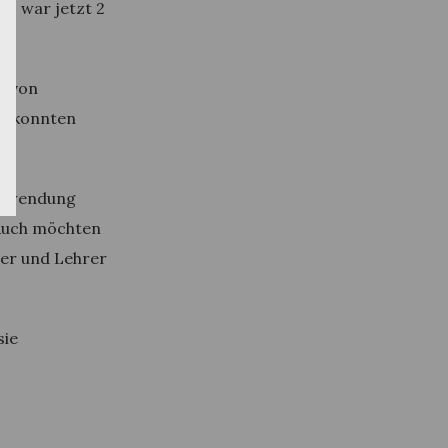
t, war jetzt 2
g von
te konnten
 Zuwendung
 Auch möchten
ler und Lehrer
sie