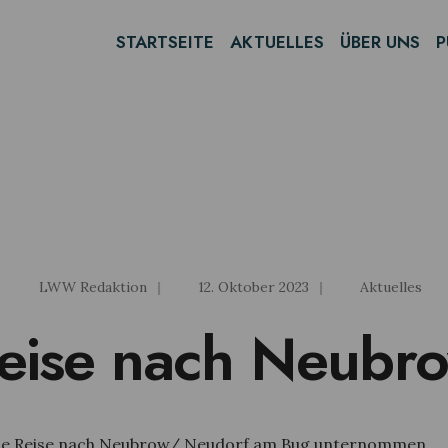
STARTSEITE
AKTUELLES
ÜBER UNS
P
LWW Redaktion
|
12. Oktober 2023
|
Aktuelles
eise nach Neubr
ine Reise nach Neubrow/ Neudorf am Bug unternommen.