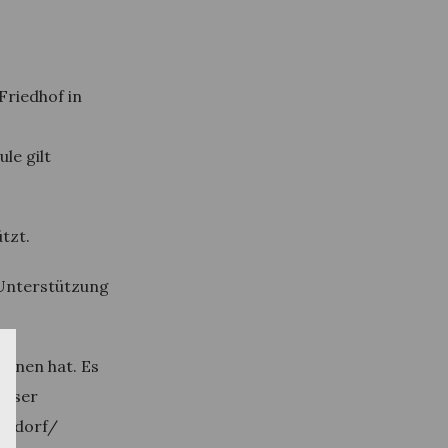
Friedhof in
le gilt
tzt.
 Unterstützung
onnen hat. Es
ieser
Neudorf/