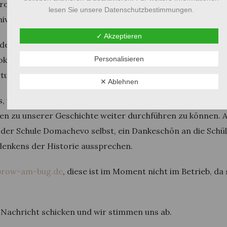
rojekt gemeinsam mit interessierten Schülern durchgeführ
lesen Sie unsere Datenschutzbestimmungen.
hiv um nach Dokumenten und Unterlagen zu forschen.
✓ Akzeptieren
t der Freundeskreis begonnen für die Suche und Auswertun
Personalisieren
dokumentarische Unterstützung zu geben. Erste Dokumen
wertung. Weitere Dokumente werden erwartet.
✕ Ablehnen
s, wir möchten auch Euch bei dieser Gelegenheit um eine
ten zu unserer Geschichte weiter durchführen zu können.
 der Schule Domachevo selbst, ein Dankeschön an die Schü
denkens der Historie aussprechen.
row-am-bug.de
, diese ist im Moment nicht im Betrieb, da 
 Nachricht schicken und wir stimmen uns ab.