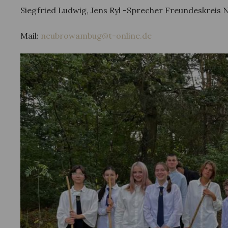
Siegfried Ludwig, Jens Ryl -Sprecher Freundeskrei
Mail:
neubrowambug@t-online.de