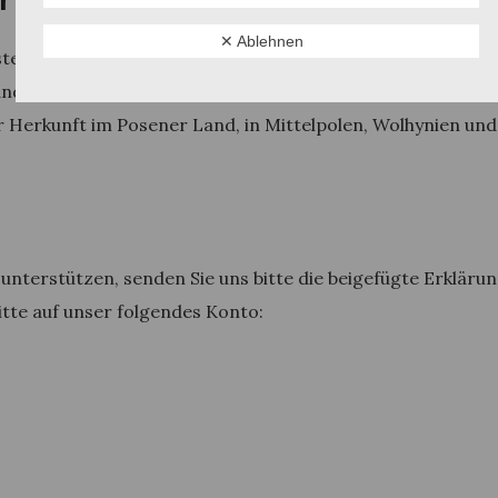
✕ Ablehnen
ten finanziert werden, die bei der Erstellung und dem Ver
andsmannschaft auch möglich, zusätzliche Jahrbücher an i
Herkunft im Posener Land, in Mittelpolen, Wolhynien und 
 unterstützen, senden Sie uns bitte die beigefügte Erkläru
itte auf unser folgendes Konto: