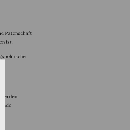
ne Patenschaft
n ist.
gspolitische
 werden.
bände