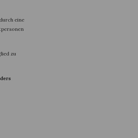
durch eine
atpersonen
lied zu
nders