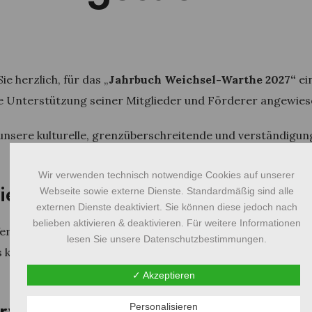
 herzlich, für das „
Jahrbuch Weichsel-Warthe 2027“
ei
e Unterstützung seiner Mitglieder und Förderer angewiese
 unsere kulturelle, grenzüberschreitende und verständigun
Wir verwenden technisch notwendige Cookies auf unserer
e hoch ist der Beitrag?
Webseite sowie externe Dienste. Standardmäßig sind alle
externen Dienste deaktiviert. Sie können diese jedoch nach
belieben aktivieren & deaktivieren. Für weitere Informationen
ereins, nahestehende Organisationen und Privatpersonen
lesen Sie unsere Datenschutzbestimmungen.
Es können auch mehrere Einzelpersonen oder Mitgliedsver
✓ Akzeptieren
erwendet?
Personalisieren