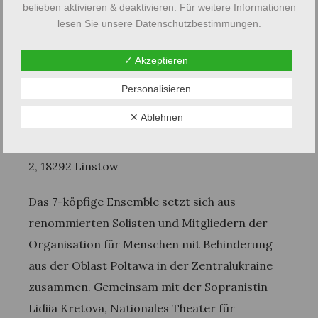
belieben aktivieren & deaktivieren. Für weitere Informationen
Konzert des ukrainischen Ensembles “Poltavski
lesen Sie unsere Datenschutzbestimmungen.
Dzherela” ein.
✓ Akzeptieren
Datum:
Sonntag, den 5. Mai 2024
Personalisieren
Uhrzeit:
15:00 Uhr
✕ Ablehnen
Ort:
Wolhynier Umsiedlermuseum, Kiether Str.
2, 18292 Linstow
Das 7-köpfige Ensemble setzt sich aus
renommierten Solisten und Mitgliedern der
Organisation für Menschen mit Behinderung
aus der Oblast Poltawa in der Zentralukraine
zusammen. Gemeinsam mit der Sopranistin
Lidiia Kretova, Nationales Theater für