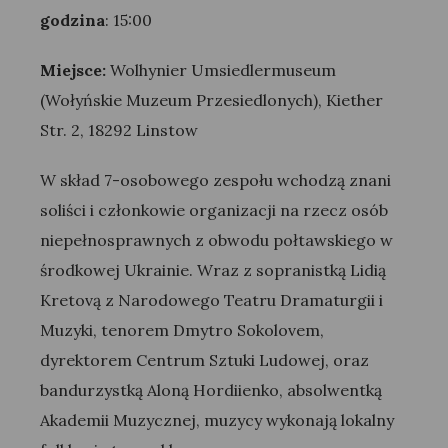
godzina
: 15:00
Miejsce:
Wolhynier Umsiedlermuseum
(Wołyńskie Muzeum Przesiedlonych), Kiether
Str. 2, 18292 Linstow
W skład 7-osobowego zespołu wchodzą znani
soliści i członkowie organizacji na rzecz osób
niepełnosprawnych z obwodu połtawskiego w
środkowej Ukrainie. Wraz z sopranistką Lidią
Kretovą z Narodowego Teatru Dramaturgii i
Muzyki, tenorem Dmytro Sokolovem,
dyrektorem Centrum Sztuki Ludowej, oraz
bandurzystką Aloną Hordiienko, absolwentką
Akademii Muzycznej, muzycy wykonają lokalny