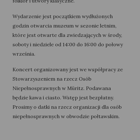
folklor i utwory klasyczne.
Wydarzenie jest początkiem wydłużonych
godzin otwarcia muzeum w sezonie letnim,
które jest otwarte dla zwiedzających w środy,
soboty i niedziele od 14:00 do 16:00 do połowy
września.
Koncert organizowany jest we współpracy ze
Stowarzyszeniem na rzecz Osób
Niepełnosprawnych w Müritz. Podawana
będzie kawa i ciasto. Wstęp jest bezpłatny.
Prosimy o datki na rzecz organizacji dla osób
niepełnosprawnych w obwodzie połtawskim.