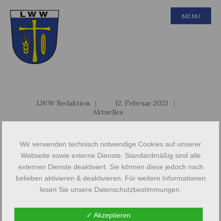
MENU
LWW Redaktion
|
12. Februar 2023
|
Aktuelles
Konferenz und
Friedhofsandacht in
Wir verwenden technisch notwendige Cookies auf unserer
Webseite sowie externe Dienste. Standardmäßig sind alle
Santomischel (Zaniemyśl)
externen Dienste deaktiviert. Sie können diese jedoch nach
belieben aktivieren & deaktivieren. Für weitere Informationen
lesen Sie unsere Datenschutzbestimmungen.
Vom 6. bis 9. Oktober 2022 veranstaltete die
Gemeinschaft Evangelischer Posener
✓ Akzeptieren
(Hilfskomitee) e.V. zusammen mit dem