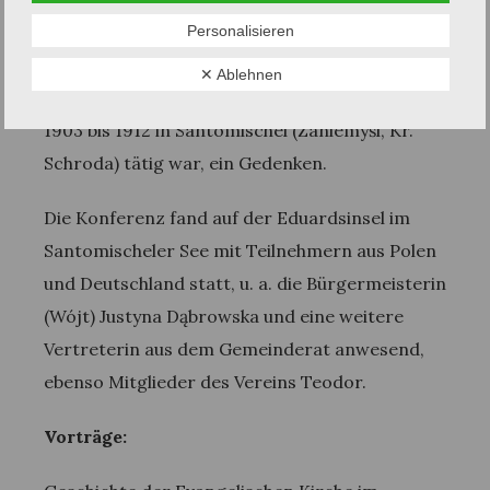
Towarzystwo Kulturalne Teodor (= Kulturverein
Personalisieren
Theodor, benannt nach dem evangelischen
✕ Ablehnen
Pastor Theodor Wotschke (1871-1939), der von
1903 bis 1912 in Santomischel (Zaniemyśl, Kr.
Schroda) tätig war, ein Gedenken.
Die Konferenz fand auf der Eduardsinsel im
Santomischeler See mit Teilnehmern aus Polen
und Deutschland statt, u. a. die Bürgermeisterin
(Wójt) Justyna Dąbrowska und eine weitere
Vertreterin aus dem Gemeinderat anwesend,
ebenso Mitglieder des Vereins Teodor.
Vorträge: