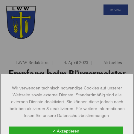
MENU
LWW Redaktion
|
4. April 2023
|
Aktuelles
Empfang beim Bürgermeister
in Gostyn
Wir verwenden technisch notwendige Cookies auf unserer
Webseite sowie externe Dienste. Standardmäßig sind alle
Die Versöhnungsarbeit in Gostyn reicht bis weit
externen Dienste deaktiviert. Sie können diese jedoch nach
in die 1970er Jahre zurück, vor allem mit der
belieben aktivieren & deaktivieren. Für weitere Informationen
lesen Sie unsere Datenschutzbestimmungen.
Stadt Dresden. Sie basiert auf der
Leidensgeschichte polnischer
✓ Akzeptieren