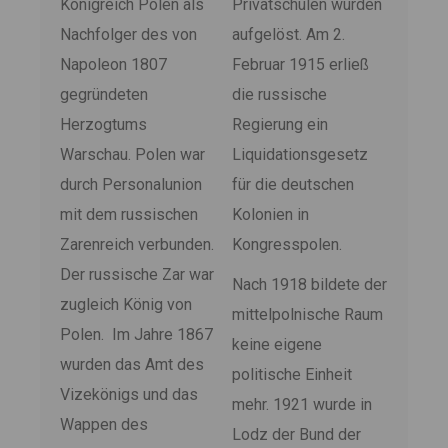
Königreich Polen als
Privatschulen wurden
Nachfolger des von
aufgelöst. Am 2.
Napoleon 1807
Februar 1915 erließ
gegründeten
die russische
Herzogtums
Regierung ein
Warschau. Polen war
Liquidationsgesetz
durch Personalunion
für die deutschen
mit dem russischen
Kolonien in
Zarenreich verbunden.
Kongresspolen.
Der russische Zar war
Nach 1918 bildete der
zugleich König von
mittelpolnische Raum
Polen. Im Jahre 1867
keine eigene
wurden das Amt des
politische Einheit
Vizekönigs und das
mehr. 1921 wurde in
Wappen des
Lodz der Bund der