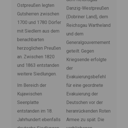
Ostpreußen legten
Danzig-Westpreußen
Gutsherren zwischen
(Dobriner Land), dem
1700 und 1780 Dörfer
Reichsgau Wartheland
mit Siedlern aus dem
und dem
benachbarten
Generalgouvernement
herzoglichen Preußen
geteilt. Gegen
an. Zwischen 1820
Kriegsende erfolgte
und 1863 entstanden
der
weitere Siedlungen.
Evakuierungsbefehl
Im Bereich der
für eine geordnete
Kujawischen
Evakuierung der
Seenplatte
Deutschen vor der
entstanden im 18.
heranrückenden Roten
Jahrhundert ebenfalls
Armee zu spät. Die