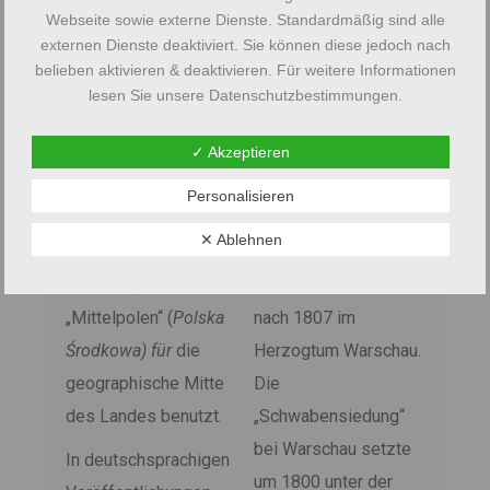
Webseite sowie externe Dienste. Standardmäßig sind alle
M
externen Dienste deaktiviert. Sie können diese jedoch nach
ittelpolen
bäuerliche Siedlung
belieben aktivieren & deaktivieren. Für weitere Informationen
bezeichnet
um 1780, zur selben
lesen Sie unsere Datenschutzbestimmungen.
keine eigenständige
Zeit findet man
historische
ländliche Kolonien in
✓ Akzeptieren
Landschaft. In Polen
der Umgebung von
Personalisieren
werden die Begriffe
Lodz, weitere
✕ Ablehnen
„Zentralpolen“
(
Polska
entstanden nach 1795
Centralna)
und
in Südpreußen und
„Mittelpolen“ (
Polska
nach 1807 im
Środkowa) für
die
Herzogtum Warschau.
geographische Mitte
Die
des Landes benutzt.
„Schwabensiedung“
bei Warschau setzte
In deutschsprachigen
um 1800 unter der