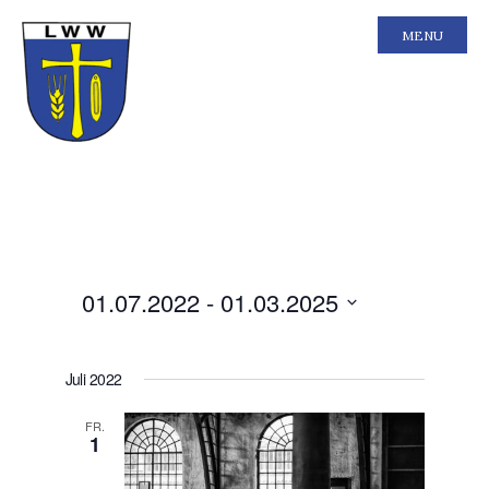
MENU
Ansichten-
Veranstal
01.07.2022
 - 
01.03.2025
Liste
Ansichten
Navigation
Navigatio
Datum
wählen.
Juli 2022
FR.
1